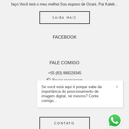
faço.Você terá o meu melhor.Sou esposo de Ozani, Pai Kaleb...
SAIBA MAIS
FACEBOOK
FALE COMIGO
+55 (83) 999229345
Enviar mensagem
Se você está aqui é porque sabe da
✕
abraaosilvaimagens@gmail.com
importância do posicionamento de
João Pessoa / PB
imagem digital, né mesmo? Conte
comigo...
CONTATO