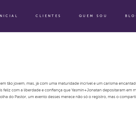
INICIAL
CLIENTES
QUEM SOU
BLO
erem tão jovem, mas, já com uma maturidade incrível e um carisma encantad
is feliz com a liberdade e confiança que Yasmin+Jonatan depositaram em mi
colha do Pastor, um evento desses merece não só o registro, mas o compart