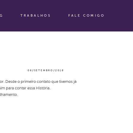
G
TRABALHOS
FALE COMIGO
06/SETEMBRO/2018
or. Desde o primeiro contato que tivemos já
m para contar essa História.
ilhamento.