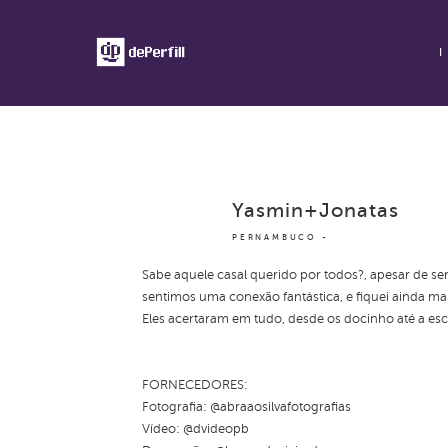
Yasmin+Jonatas
PERNAMBUCO
Sabe aquele casal querido por todos?, apesar de s
sentimos uma conexão fantástica, e fiquei ainda ma
Eles acertaram em tudo, desde os docinho até a es
FORNECEDORES:
Fotografia: @abraaosilvafotografias
Vídeo: @dvideopb