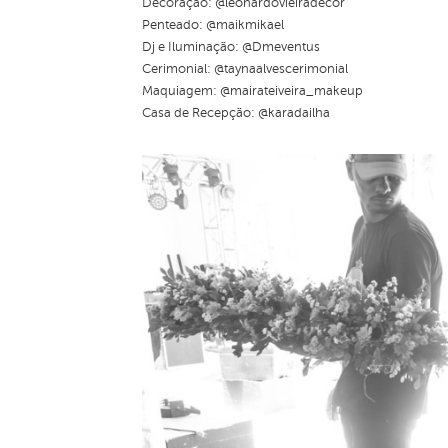
Decoração: @leonardovieiradecor
Penteado: @maikmikael
Dj e Iluminação: @Dmeventus
Cerimonial: @taynaalvescerimonial
Maquiagem: @mairateiveira_makeup
Casa de Recepção: @karadailha