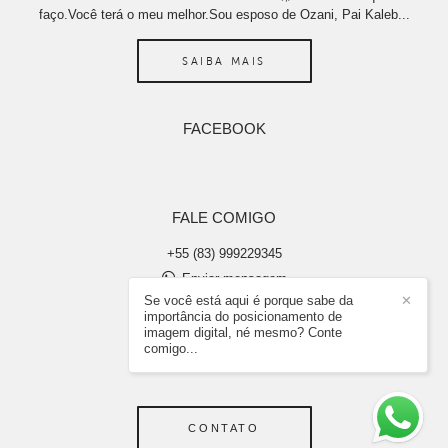
faço.Você terá o meu melhor.Sou esposo de Ozani, Pai Kaleb...
SAIBA MAIS
FACEBOOK
FALE COMIGO
+55 (83) 999229345
Enviar mensagem
Se você está aqui é porque sabe da
✕
abraaosilvaimagens@gmail.com
importância do posicionamento de
João Pessoa / PB
imagem digital, né mesmo? Conte
comigo...
CONTATO