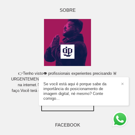
SOBRE
👉Tenho visto👁 profissionais experientes precisando 🚨
URGENTEMENTE🚨 de auxílio para apresentar seu TRABALHO
Se você está aqui é porque sabe da
✕
na internet.🎯 EU POSSO TE AJUDA🚀Amo muito o que
importância do posicionamento de
faço.Você terá o meu melhor.Sou esposo de Ozani, Pai Kaleb...
imagem digital, né mesmo? Conte
comigo...
SAIBA MAIS
FACEBOOK