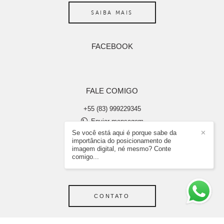
SAIBA MAIS
FACEBOOK
FALE COMIGO
+55 (83) 999229345
Enviar mensagem
abraaosilvaimagens@gmail.com
Se você está aqui é porque sabe da
✕
importância do posicionamento de
João Pessoa / PB
imagem digital, né mesmo? Conte
comigo...
CONTATO