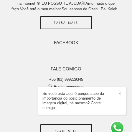
na internet.🎯 EU POSSO TE AJUDA🚀Amo muito o que
faço.Você terá o meu melhor.Sou esposo de Ozani, Pai Kaleb...
SAIBA MAIS
FACEBOOK
FALE COMIGO
+55 (83) 999229345
Enviar mensagem
abraaosilvaimagens@gmail.com
Se você está aqui é porque sabe da
✕
importância do posicionamento de
João Pessoa / PB
imagem digital, né mesmo? Conte
comigo...
CONTATO